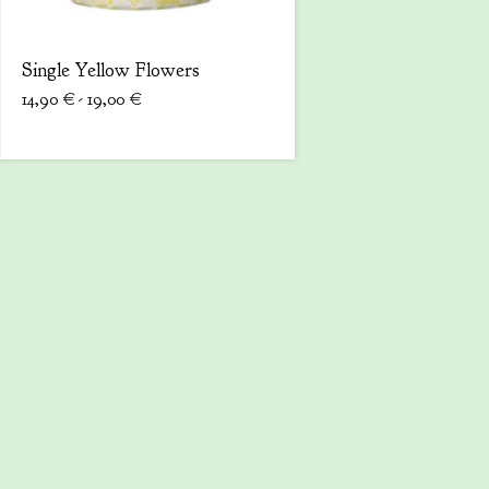
Single Yellow Flowers
14,90
€
- 19,00
€