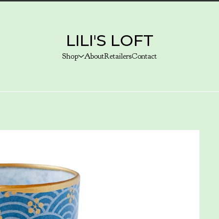
LILI'S LOFT
Shop
About
Retailers
Contact