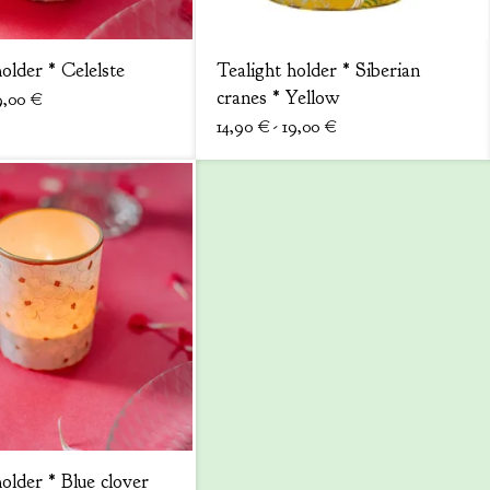
older * Celelste
Tealight holder * Siberian
cranes * Yellow
9,00
€
14,90
€
- 19,00
€
older * Blue clover