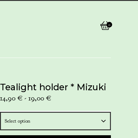
0
View
0
cart
items
Tealight holder * Mizuki
14,90
€
- 19,00
€