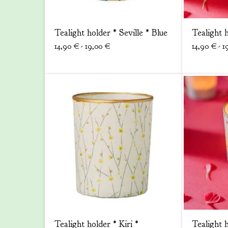
Tealight holder * Seville * Blue
Tealight h
14,90
€
- 19,00
€
14,90
€
- 1
Tealight holder * Kiri *
Tealight h