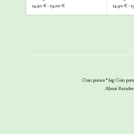
14,90
€
- 19,00
€
14,90
€
- 1
Coin purses * big
Coin purs
About
Retailer