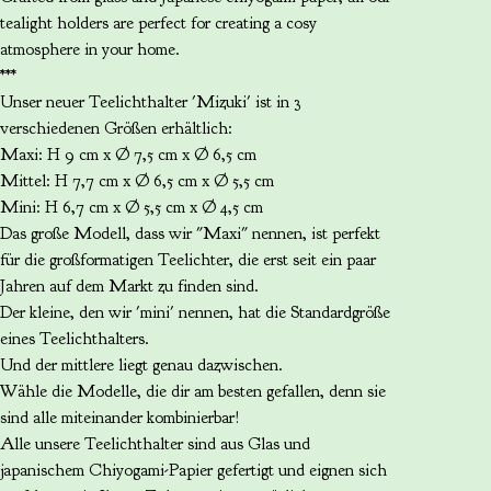
tealight holders are perfect for creating a cosy
atmosphere in your home.
***
Unser neuer Teelichthalter 'Mizuki' ist in 3
verschiedenen Größen erhältlich:
Maxi: H 9 cm x Ø 7,5 cm x Ø 6,5 cm
Mittel: H 7,7 cm x Ø 6,5 cm x Ø 5,5 cm
Mini: H 6,7 cm x Ø 5,5 cm x Ø 4,5 cm
Das große Modell, dass wir "Maxi" nennen, ist perfekt
für die großformatigen Teelichter, die erst seit ein paar
Jahren auf dem Markt zu finden sind.
Der kleine, den wir 'mini' nennen, hat die Standardgröße
eines Teelichthalters.
Und der mittlere liegt genau dazwischen.
Wähle die Modelle, die dir am besten gefallen, denn sie
sind alle miteinander kombinierbar!
Alle unsere Teelichthalter sind aus Glas und
japanischem Chiyogami-Papier gefertigt und eignen sich