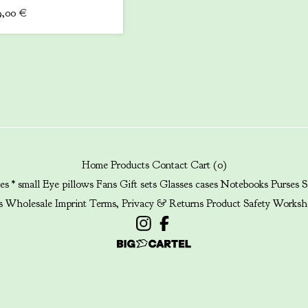
9,00
€
Home
Products
Contact
Cart (
0
)
es * small
Eye pillows
Fans
Gift sets
Glasses cases
Notebooks
Purses
S
s
Wholesale
Imprint
Terms, Privacy & Returns
Product Safety
Worksh