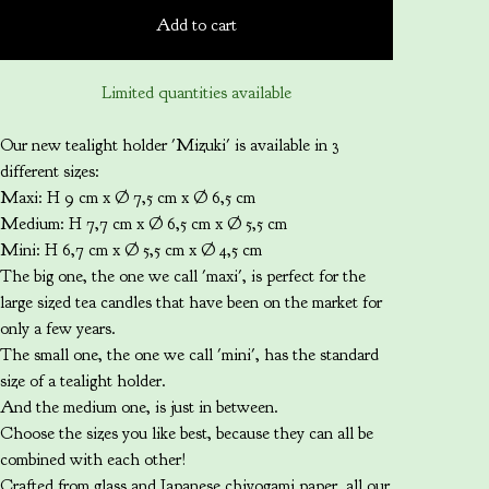
Add to cart
Limited quantities available
Our new tealight holder 'Mizuki' is available in 3
different sizes:
Maxi: H 9 cm x Ø 7,5 cm x Ø 6,5 cm
Medium: H 7,7 cm x Ø 6,5 cm x Ø 5,5 cm
Mini: H 6,7 cm x Ø 5,5 cm x Ø 4,5 cm
The big one, the one we call 'maxi', is perfect for the
large sized tea candles that have been on the market for
only a few years.
The small one, the one we call 'mini', has the standard
size of a tealight holder.
And the medium one, is just in between.
Choose the sizes you like best, because they can all be
combined with each other!
Crafted from glass and Japanese chiyogami paper, all our