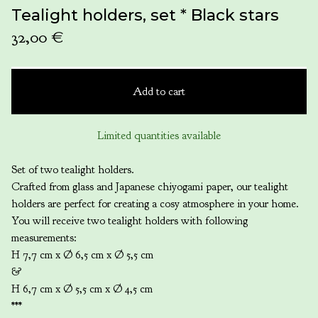
Tealight holders, set * Black stars
32,00
€
Add to cart
Limited quantities available
Set of two tealight holders.
Crafted from glass and Japanese chiyogami paper, our tealight
holders are perfect for creating a cosy atmosphere in your home.
You will receive two tealight holders with following
measurements:
H 7,7 cm x Ø 6,5 cm x Ø 5,5 cm
&
H 6,7 cm x Ø 5,5 cm x Ø 4,5 cm
***