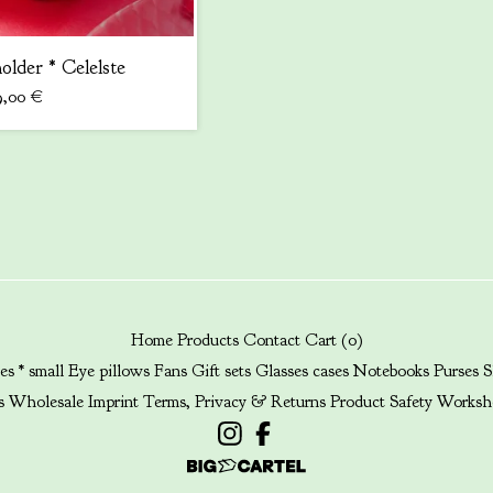
older * Celelste
9,00
€
Home
Products
Contact
Cart (
0
)
es * small
Eye pillows
Fans
Gift sets
Glasses cases
Notebooks
Purses
S
s
Wholesale
Imprint
Terms, Privacy & Returns
Product Safety
Worksh