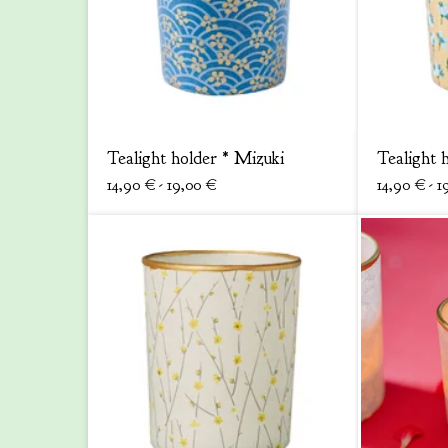
Tealight holder * Mizuki
Tealight h
14,90
€
- 19,00
€
14,90
€
- 1