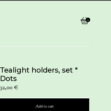
0
View
0
cart
items
Tealight holders, set *
Dots
32,00
€
Add to cart