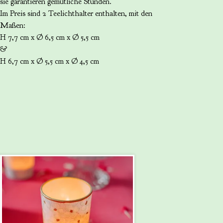
sie garantieren gemütliche Stunden.
Im Preis sind 2 Teelichthalter enthalten, mit den
Maßen:
H 7,7 cm x Ø 6,5 cm x Ø 5,5 cm
&
H 6,7 cm x Ø 5,5 cm x Ø 4,5 cm