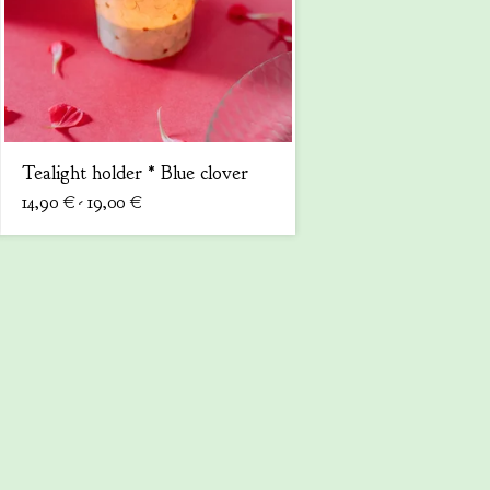
Tealight holder * Blue clover
14,90
€
- 19,00
€