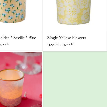
older * Seville * Blue
Single Yellow Flowers
9,00
€
14,90
€
- 19,00
€