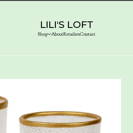
LILI'S LOFT
Shop
About
Retailers
Contact