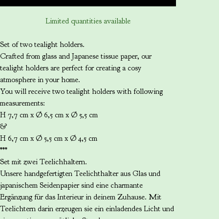
Limited quantities available
Set of two tealight holders.
Crafted from glass and Japanese tissue paper, our
tealight holders are perfect for creating a cosy
atmosphere in your home.
You will receive two tealight holders with following
measurements:
H 7,7 cm x Ø 6,5 cm x Ø 5,5 cm
&
H 6,7 cm x Ø 5,5 cm x Ø 4,5 cm
***
Set mit zwei Teelichhaltern.
Unsere handgefertigten Teelichthalter aus Glas und
japanischem Seidenpapier sind eine charmante
Ergänzung für das Interieur in deinem Zuhause. Mit
Teelichtern darin erzeugen sie ein einladendes Licht und