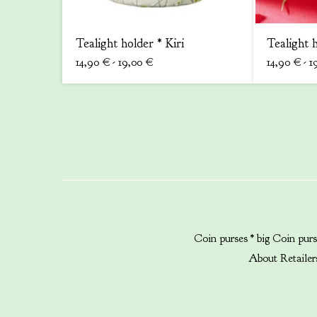
Tealight holder * Kiri
Tealight h
14,90
€
- 19,00
€
14,90
€
- 1
Coin purses * big
Coin purs
About
Retailer