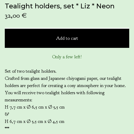
Tealight holders, set * Liz * Neon
32,00
€
Add to cart
Only a few left!
Set of two tealight holders.
Crafted from glass and Japanese chiyogami paper, our tealight
holders are perfect for creating a cosy atmosphere in your home.
You will receive two tealight holders with following
measurements:
H 7,7 cm x Ø 6,5 cm x Ø 5,5 cm
&
H 6,7 cm x Ø 5,5 cm x Ø 4,5 cm
***