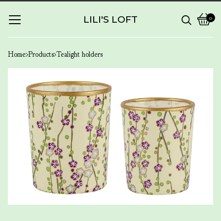
LILI'S LOFT
0
View
0
cart
items
Home
Products
Tealight holders