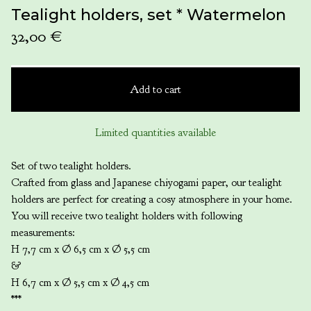
Tealight holders, set * Watermelon
32,00
€
Add to cart
Limited quantities available
Set of two tealight holders.
Crafted from glass and Japanese chiyogami paper, our tealight
holders are perfect for creating a cosy atmosphere in your home.
You will receive two tealight holders with following
measurements:
H 7,7 cm x Ø 6,5 cm x Ø 5,5 cm
&
H 6,7 cm x Ø 5,5 cm x Ø 4,5 cm
***