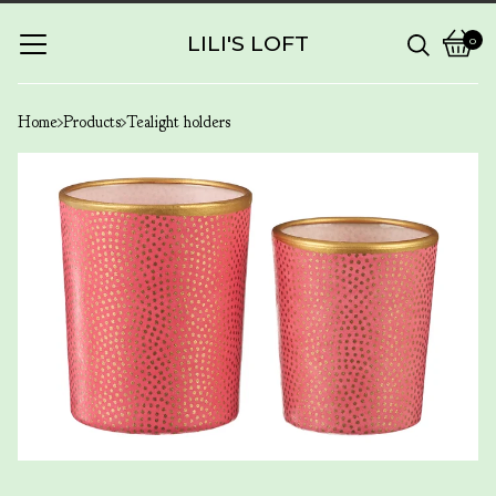
LILI'S LOFT
0
View
0
cart
items
Home
Products
Tealight holders